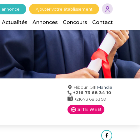
e annonce
Ajouter votre établissement
Actualités
Annonces
Concours
Contact
Hiboun, 5111
Mahdia
+216 73 68 34 10
+216 73 68 33 99
SITE WEB