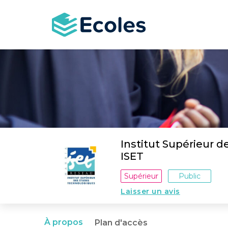
Aller
au
contenu
principal
Institut Supérieur 
ISET
Supérieur
Public
Laisser un avis
À propos
Plan d'accès