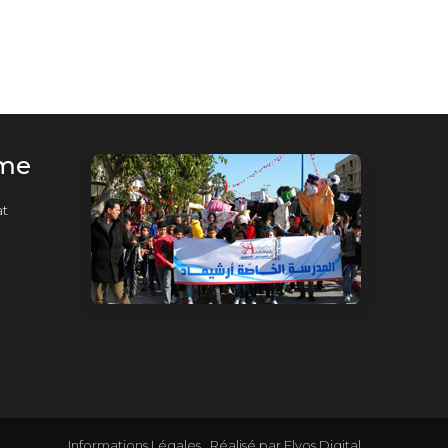
rme
t
Informations Légales
Réalisé par
Elyos Digital