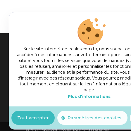
Men
Sur le site internet de ecoles.com.tn, nous souhaiton
accéder à des informations sur votre terminal pour : fair
me
site et vous fournir les services que vous demandez (
Etablis
foot
pas les refuser), améliorer et personnaliser les fonctionn
Culture
mesurer l'audience et la performance du site, vou
d'interagir avec des réseaux sociaux. Vous pourrez modif
Sport
tout moment en cliquant sur le lien "Informations léga
Articles
page.
Plus d'informations
Actualité
Slot777
Tout accepter
Paramètres des cookies
© 2021 Copyright Ecoles. Tous droits réservés.