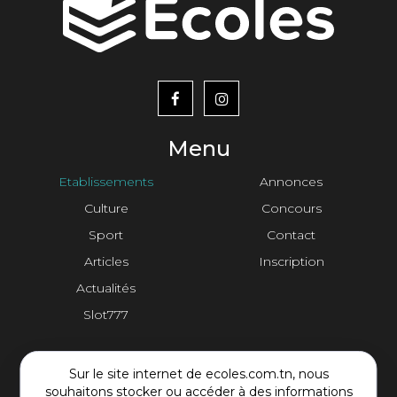
menu
footer2
Menu
Etablissements
Annonces
Culture
Concours
Sport
Contact
Articles
Inscription
Actualités
Slot777
Contact Plateforme
Sur le site internet de ecoles.com.tn, nous
souhaitons stocker ou accéder à des informations