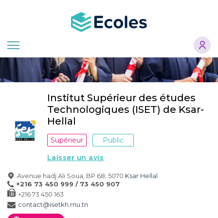
Aller
au
contenu
principal
Institut Supérieur des études
Technologiques (ISET) de Ksar-
Hellal
Supérieur
Public
Laisser un avis
Avenue hadj Ali Soua, BP 68, 5070
Ksar Hellal
+216 73 450 999 / 73 450 907
+216 73 450 163
contact@isetkh.rnu.tn