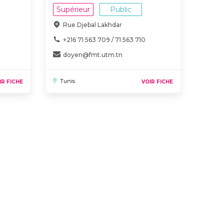
Supérieur
Public
Rue Djebal Lakhdar
+216 71 563 709 / 71 563 710
doyen@fmt.utm.tn
Tunis
IR FICHE
VOIR FICHE