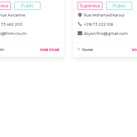
ieur
Public
Supérieur
Public
nue Avicenne
Rue Mohamed Karoui
6 73 462 200
+216 73 222 108
@fmm.rnu.tn
doyen.fms@gmail.com
tir
Sousse
VOIR FICHE
VO