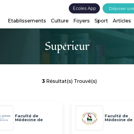
Ecoles App
Déposer un
Etablissements
Culture
Foyers
Sport
Articles
Supérieur
3
Résultat(s) Trouvé(s)
Faculté de
Faculté de
Médecine de
Médecine de
Monastir (FMM)
Sousse (FMS)