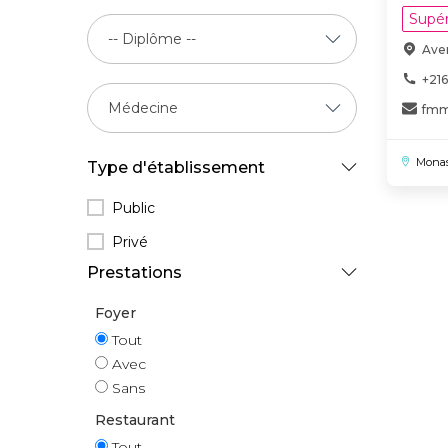
Supér
Ave
+21
fmm
Monas
Type d'établissement
Public
Privé
Prestations
Foyer
Tout
Avec
Sans
Restaurant
Tout