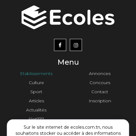
menu
footer2
Menu
Etablissements
Annonces
Culture
Concours
Sport
Contact
Articles
Inscription
Actualités
Slot777
Sur le site internet de ecoles.com.tn, nous
Contact Plateforme
souhaitons stocker ou accéder à des informations