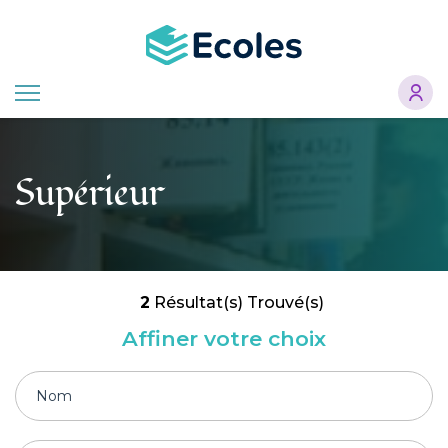
Aller
au
contenu
principal
Supérieur
2
Résultat(s) Trouvé(s)
Affiner votre choix