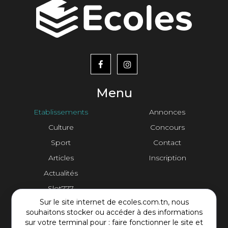
menu
footer2
Menu
Etablissements
Annonces
Culture
Concours
Sport
Contact
Articles
Inscription
Actualités
Slot777
Sur le site internet de ecoles.com.tn, nous
Contact Plateforme
souhaitons stocker ou accéder à des informations
sur votre terminal pour : faire fonctionner le site et