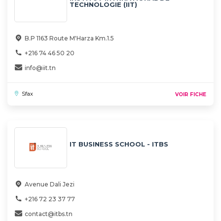
TECHNOLOGIE (IIT)
B.P 1163 Route M'Harza Km.1.5
+216 74 46 50 20
info@iit.tn
Sfax
VOIR FICHE
IT BUSINESS SCHOOL - ITBS
Avenue Dali Jezi
+216 72 23 37 77
contact@itbs.tn