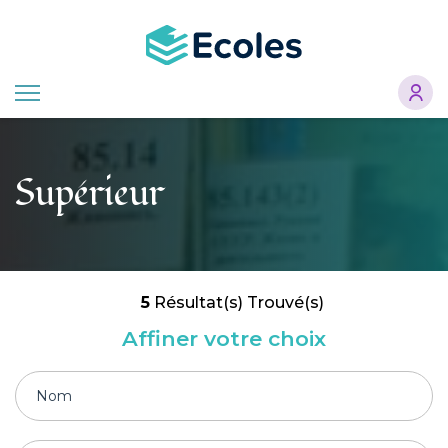
Aller
au
contenu
principal
Supérieur
5
Résultat(s) Trouvé(s)
Affiner votre choix