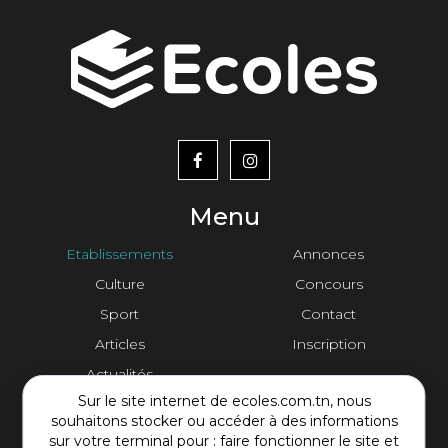
menu
footer2
Menu
Etablissements
Annonces
Culture
Concours
Sport
Contact
Articles
Inscription
Actualités
Sur le site internet de ecoles.com.tn, nous
Contact Plateforme
souhaitons stocker ou accéder à des informations
sur votre terminal pour : faire fonctionner le site et