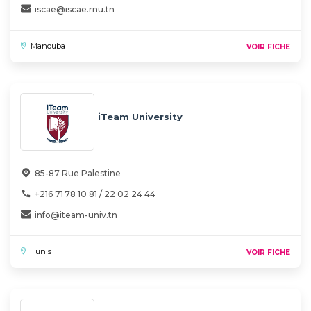
iscae@iscae.rnu.tn
Manouba
VOIR FICHE
iTeam University
85-87 Rue Palestine
+216 71 78 10 81 / 22 02 24 44
info@iteam-univ.tn
Tunis
VOIR FICHE