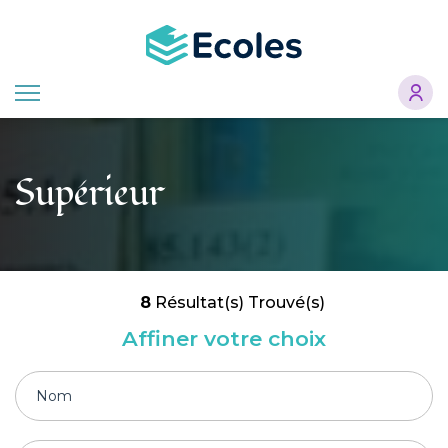
Aller
au
contenu
principal
Supérieur
8
Résultat(s) Trouvé(s)
Affiner votre choix