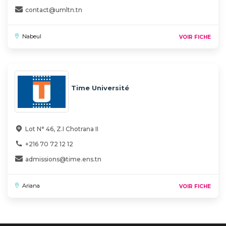
contact@umltn.tn
Nabeul
VOIR FICHE
Time Université
Lot N° 46, Z.I Chotrana II
+216 70 72 12 12
admissions@time.ens.tn
Ariana
VOIR FICHE