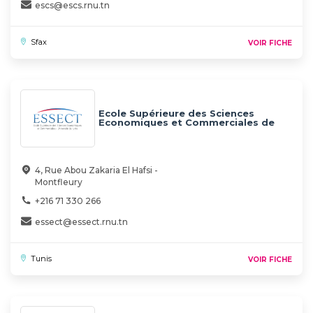
escs@escs.rnu.tn
Sfax
VOIR FICHE
Ecole Supérieure des Sciences
Economiques et Commerciales de
Tunis (ESSECT)
4, Rue Abou Zakaria El Hafsi -
Montfleury
+216 71 330 266
essect@essect.rnu.tn
Tunis
VOIR FICHE