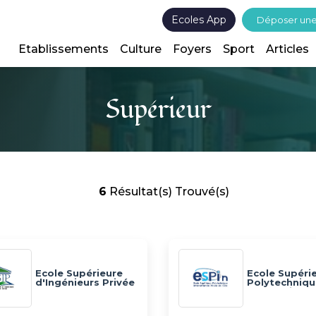
Ecoles App
Déposer un
Etablissements
Culture
Foyers
Sport
Articles
Supérieur
6
Résultat(s) Trouvé(s)
Ecole Supérieure
Ecole Supéri
d'Ingénieurs Privée
Polytechniqu
de Gafsa - ESIP
International
Privée - ESPI