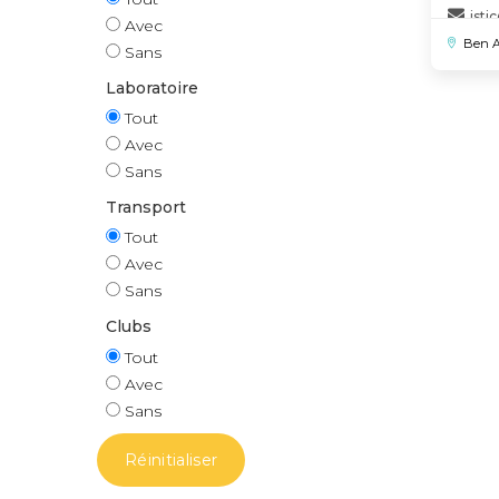
isti
Avec
Ben A
Sans
Laboratoire
Tout
Avec
Sans
Transport
Tout
Avec
Sans
Clubs
Tout
Avec
Sans
Réinitialiser