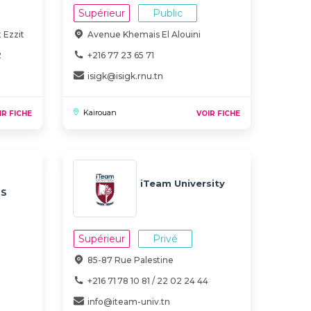
Supérieur
Public
 Ezzit
Avenue Khemais El Alouini
2
+216 77 23 65 71
isigk@isigk.rnu.tn
Kairouan
IR FICHE
VOIR FICHE
iTeam University
BS
Supérieur
Privé
85-87 Rue Palestine
+216 71 78 10 81 / 22 02 24 44
info@iteam-univ.tn