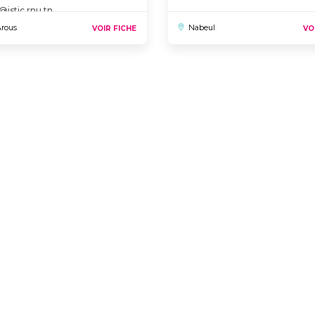
c@istic.rnu.tn
rous
Nabeul
VOIR FICHE
VO