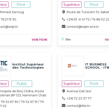
ieur
Privé
Supérieur
Privé
i Ahmed Zarroug
Route de Tunis km 10, Sakiet
 76 21 19 30
+216 55 41 41 72 / 74 86 02 2
tact@esip.tn
contact@espin.ens.tn
Sfax
VOIR FICHE
VO
Institut Supérieur
IT BUSINESS
des Technologies
SCHOOL - IT
de l’Information et
de la
Communication -
ISTIC
ieur
Public
Supérieur
Privé
nopole de Borj Cédria, Route
Avenue Dali Jezi
Soliman BP 123, Hammam Chatt
+216 72 23 37 77
 79 32 67 90 / 79 32 67 91 / 79
contact@itbs.tn
67 92