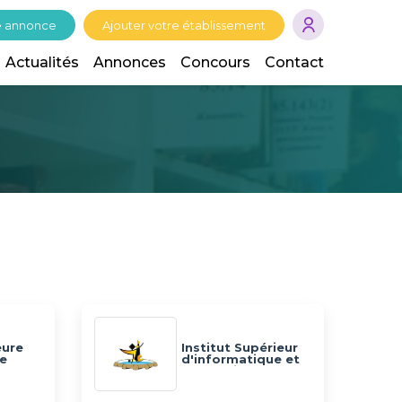
e annonce
Ajouter votre établissement
Actualités
Annonces
Concours
Contact
eure
Institut Supérieur
e
d'informatique et
e
de Gestion de
N
Kairouan - ISIGK