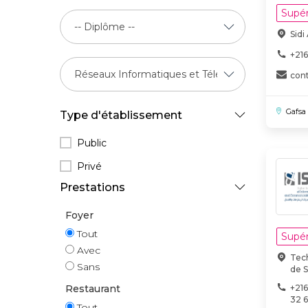
Supér
Sid
+216
con
Gafsa
Type d'établissement
Public
Privé
Prestations
Foyer
Tout
Supér
Avec
Tech
Sans
de 
Restaurant
+216
32 
Tout