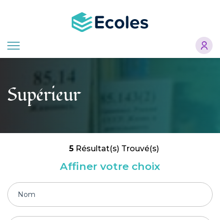
Aller
au
contenu
principal
Supérieur
5
Résultat(s) Trouvé(s)
Affiner votre choix