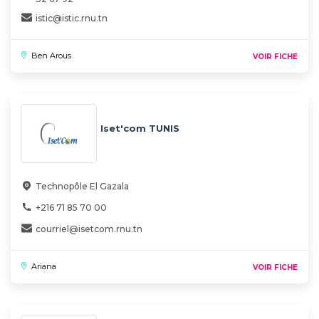
istic@istic.rnu.tn
Ben Arous
VOIR FICHE
Iset'com TUNIS
Technopôle El Gazala
+216 71 85 70 00
courriel@isetcom.rnu.tn
Ariana
VOIR FICHE