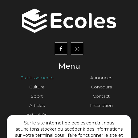
menu
footer2
Menu
Etablissements
Annonces
Culture
Concours
Sport
Contact
Articles
Inscription
Actualités
Sur le site internet de ecoles.com.tn, nous
Contact Plateforme
souhaitons stocker ou accéder à des informations
sur votre terminal pour : faire fonctionner le site et