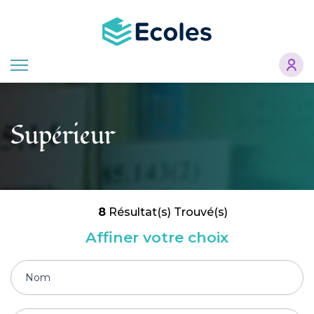
Aller
au
contenu
principal
Supérieur
8
Résultat(s) Trouvé(s)
Affiner votre choix