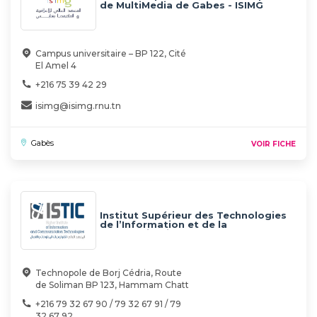
de MultiMedia de Gabes - ISIMG
Campus universitaire – BP 122, Cité
El Amel 4
+216 75 39 42 29
isimg@isimg.rnu.tn
Gabès
VOIR FICHE
Institut Supérieur des Technologies
de l’Information et de la
Communication - ISTIC
Technopole de Borj Cédria, Route
de Soliman BP 123, Hammam Chatt
+216 79 32 67 90 / 79 32 67 91 / 79
32 67 92