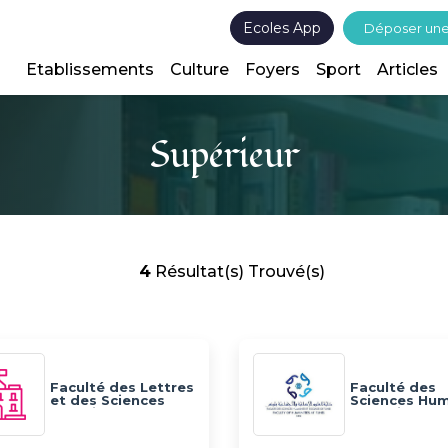
Ecoles App
Déposer un
Etablissements
Culture
Foyers
Sport
Articles
Supérieur
4
Résultat(s) Trouvé(s)
Faculté des Lettres
Faculté des
et des Sciences
Sciences Hu
Humaines de Sfax
et Sociales d
(F.L.S.H.S.)
Tunis - FSHS