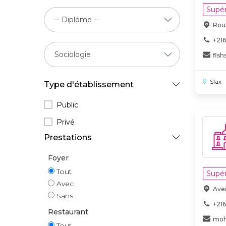
Supér
Rout
+216
flsh
Sfax
Type d'établissement
Public
Privé
Prestations
Foyer
Tout
Supér
Avec
Ave
Sans
+216
Restaurant
moh
Tout