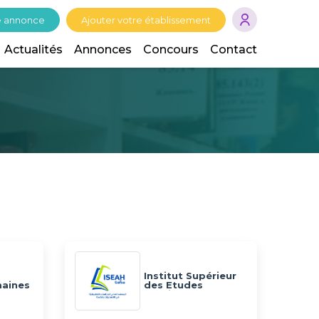
e annonce
Ajouter votre établissement
Actualités
Annonces
Concours
Contact
Institut Supérieur
maines
des Etudes
e
Appliquées en
T
Humanités de
Gafsa - ISEAH