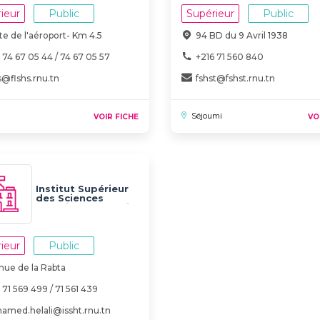
ieur
Public
Supérieur
Public
e de l'aéroport- Km 4.5
94 BD du 9 Avril 1938
 74 67 05 44 / 74 67 05 57
+216 71 560 840
s@flshs.rnu.tn
fshst@fshst.rnu.tn
Séjoumi
VOIR FICHE
VO
Institut Supérieur
des Sciences
Humaines de Tunis
ieur
Public
nue de la Rabta
 71 569 499 / 71 561 439
amed.helali@issht.rnu.tn