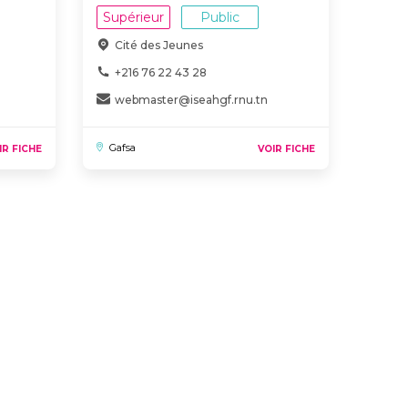
Supérieur
Public
Cité des Jeunes
+216 76 22 43 28
webmaster@iseahgf.rnu.tn
Gafsa
IR FICHE
VOIR FICHE