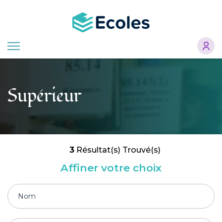
Aller
au
contenu
principal
Supérieur
3
Résultat(s) Trouvé(s)
Affiner votre choix