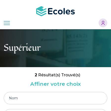
Aller
au
contenu
principal
Supérieur
2
Résultat(s) Trouvé(s)
Affiner votre choix