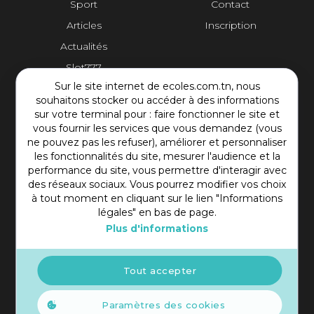
Sport
Contact
Articles
Inscription
Actualités
Slot777
Sur le site internet de ecoles.com.tn, nous
Contact Plateforme
souhaitons stocker ou accéder à des informations
sur votre terminal pour : faire fonctionner le site et
vous fournir les services que vous demandez (vous
Rue Mohamed Shim, Rbat Monastir 5000 Tunisie
ne pouvez pas les refuser), améliorer et personnaliser
+216 97 50 60 54
les fonctionnalités du site, mesurer l'audience et la
contact@ecoles.com.tn
performance du site, vous permettre d'interagir avec
des réseaux sociaux. Vous pourrez modifier vos choix
à tout moment en cliquant sur le lien "Informations
légales" en bas de page.
Plus d'informations
Tout accepter
Paramètres des cookies