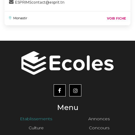
ESPRIMScontact@esprit.tn
Monastir
VOIR FICHE
menu
footer2
Menu
Etablissements
Annonces
Culture
Concours