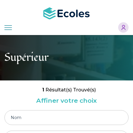
Aller
au
contenu
principal
Supérieur
1
Résultat(s) Trouvé(s)
Affiner votre choix