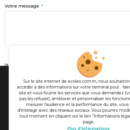
Votre message
Les informations recueillies lors de votre visite sur ce site sont protégées p
prospection commerciale. Pour plus d’informations, nous vous invitons à consu
Men
Sur le site internet de ecoles.com.tn, nous souhaiton
accéder à des informations sur votre terminal pour : fair
me
site et vous fournir les services que vous demandez (
Etablis
foot
pas les refuser), améliorer et personnaliser les fonctionn
Culture
mesurer l'audience et la performance du site, vou
d'interagir avec des réseaux sociaux. Vous pourrez modif
Sport
tout moment en cliquant sur le lien "Informations léga
Articles
page.
Plus d'informations
Actualité