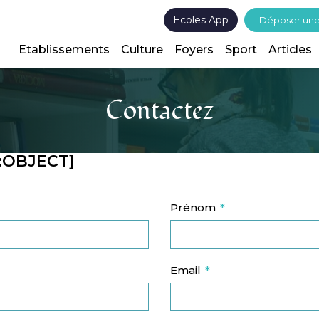
Ecoles App
Déposer un
Etablissements
Culture
Foyers
Sport
Articles
Contactez
:OBJECT]
Prénom
Email