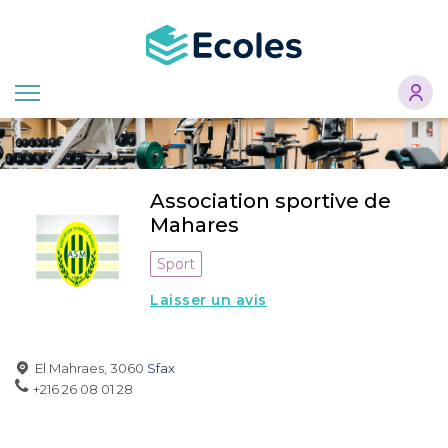
Aller
au
contenu
principal
Association sportive de
Mahares
Sport
Laisser un avis
El Mahraes, 3060
Sfax
+216 26 08 01 28