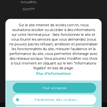
Actualités
Slot777
Contact Plateforme
Sur le site internet de ecoles.com.tn, nous
souhaitons stocker ou accéder à des informations
Rue Mohamed Shim, Rbat Monastir 5000 Tunisie
sur votre terminal pour : faire fonctionner le site et
vous fournir les services que vous demandez (vous
+216 97 50 60 54
ne pouvez pas les refuser), améliorer et personnaliser
contact@ecoles.com.tn
les fonctionnalités du site, mesurer l'audience et la
performance du site, vous permettre d'interagir avec
des réseaux sociaux. Vous pourrez modifier vos choix
à tout moment en cliquant sur le lien "Informations
légales" en bas de page.
Plus d'informations
Tout accepter
Paramètres des cookies