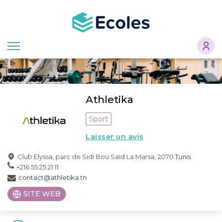
Aller
au
contenu
principal
Athletika
Sport
Laisser un avis
Club Elyssa, parc de Sidi Bou Saïd La Marsa, 2070
Tunis
+216 55 25 21 11
contact@athletika.tn
SITE WEB