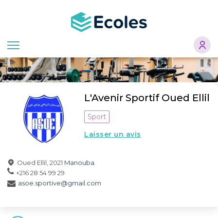
Aller
au
contenu
principal
L'Avenir Sportif Oued Ellil
Sport
Laisser un avis
Oued Ellil, 2021
Manouba
+216 28 54 99 29
asoe.sportive@gmail.com