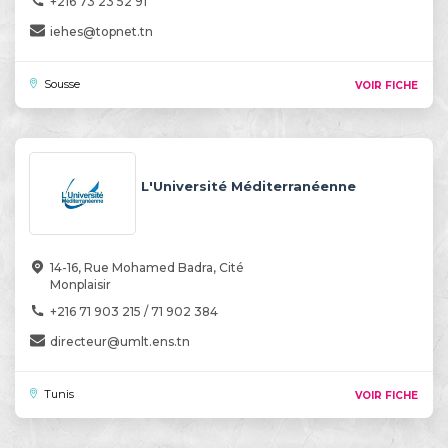
+216 73 23 52 91
iehes@topnet.tn
Sousse
VOIR FICHE
L'Université Méditerranéenne
14-16, Rue Mohamed Badra, Cité
Monplaisir
+216 71 903 215 / 71 902 384
directeur@umlt.ens.tn
Tunis
VOIR FICHE