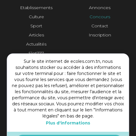
Etablissements
Annonces
Culture
Concours
Sport
Contact
Articles
Inscription
Actualités
Slot777
Sur le site internet de ecoles.com.tn, nous
Contact Plateforme
souhaitons stocker ou accéder à des informations
sur votre terminal pour : faire fonctionner le site et
vous fournir les services que vous demandez (vous
Rue Mohamed Shim, Rbat Monastir 5000 Tunisie
ne pouvez pas les refuser), améliorer et personnaliser
+216 97 50 60 54
les fonctionnalités du site, mesurer l'audience et la
contact@ecoles.com.tn
performance du site, vous permettre d'interagir avec
des réseaux sociaux. Vous pourrez modifier vos choix
à tout moment en cliquant sur le lien "Informations
légales" en bas de page.
Plus d'informations