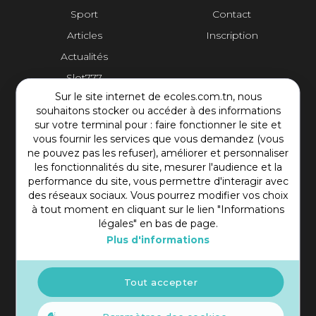
Sport
Contact
Articles
Inscription
Actualités
Slot777
Sur le site internet de ecoles.com.tn, nous
Contact Plateforme
souhaitons stocker ou accéder à des informations
sur votre terminal pour : faire fonctionner le site et
vous fournir les services que vous demandez (vous
Rue Mohamed Shim, Rbat Monastir 5000 Tunisie
ne pouvez pas les refuser), améliorer et personnaliser
+216 97 50 60 54
les fonctionnalités du site, mesurer l'audience et la
contact@ecoles.com.tn
performance du site, vous permettre d'interagir avec
des réseaux sociaux. Vous pourrez modifier vos choix
à tout moment en cliquant sur le lien "Informations
légales" en bas de page.
Plus d'informations
Tout accepter