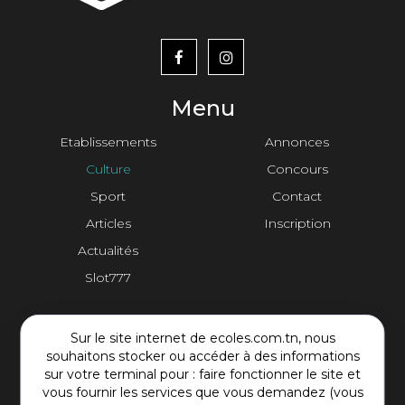
menu
footer2
Menu
Etablissements
Annonces
Culture
Concours
Sport
Contact
Articles
Inscription
Actualités
Slot777
Contact Plateforme
Sur le site internet de ecoles.com.tn, nous
souhaitons stocker ou accéder à des informations
Rue Mohamed Shim, Rbat Monastir 5000 Tunisie
sur votre terminal pour : faire fonctionner le site et
vous fournir les services que vous demandez (vous
+216 97 50 60 54