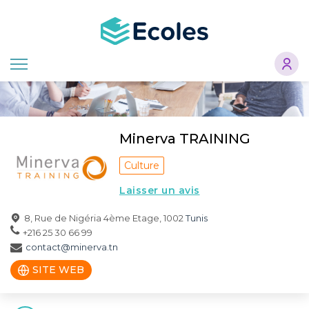
Aller
au
contenu
principal
Minerva TRAINING
Culture
Laisser un avis
8, Rue de Nigéria 4ème Etage, 1002
Tunis
+216 25 30 66 99
contact@minerva.tn
SITE WEB