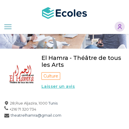
Aller
au
contenu
principal
El Hamra - Théâtre de tous
les Arts
Culture
Laisser un avis
28,Rue Aljazira, 1000
Tunis
+216 71 320 734
theatrelhamra@gmail.com