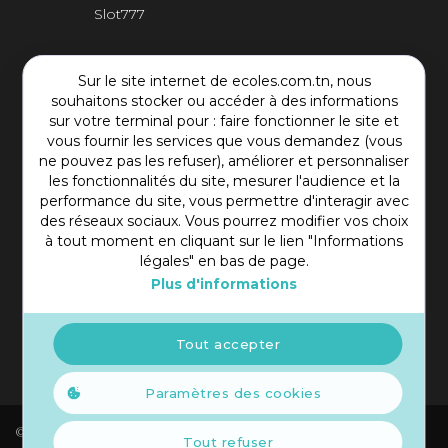
Slot777
Contact Plateforme
Sur le site internet de ecoles.com.tn, nous
souhaitons stocker ou accéder à des informations
Rue Mohamed Shim, Rbat Monastir 5000 Tunisie
sur votre terminal pour : faire fonctionner le site et
vous fournir les services que vous demandez (vous
+216 97 50 60 54
ne pouvez pas les refuser), améliorer et personnaliser
contact@ecoles.com.tn
les fonctionnalités du site, mesurer l'audience et la
performance du site, vous permettre d'interagir avec
des réseaux sociaux. Vous pourrez modifier vos choix
à tout moment en cliquant sur le lien "Informations
légales" en bas de page.
Plus d'informations
Tout accepter
Paramètres des cookies
© 2021 Copyright Ecoles. Tous droits réservés.
Tout refuser