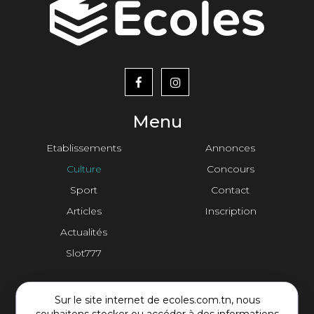
menu
footer2
Menu
Etablissements
Annonces
Culture
Concours
Sport
Contact
Articles
Inscription
Actualités
Slot777
Contact Plateforme
Sur le site internet de ecoles.com.tn, nous