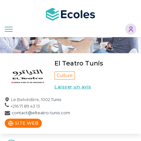
Aller
au
contenu
principal
El Teatro Tunis
Culture
Laisser un avis
Le Belvédère, 1002
Tunis
+216 71 89 43 13
contact@elteatro-tunis.com
SITE WEB