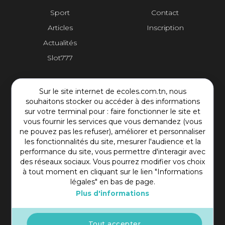
Sport
Contact
Articles
Inscription
Actualités
Slot777
Contact Plateforme
Sur le site internet de ecoles.com.tn, nous
souhaitons stocker ou accéder à des informations
Rue Mohamed Shim, Rbat Monastir 5000 Tunisie
sur votre terminal pour : faire fonctionner le site et
vous fournir les services que vous demandez (vous
+216 97 50 60 54
ne pouvez pas les refuser), améliorer et personnaliser
contact@ecoles.com.tn
les fonctionnalités du site, mesurer l'audience et la
performance du site, vous permettre d'interagir avec
des réseaux sociaux. Vous pourrez modifier vos choix
à tout moment en cliquant sur le lien "Informations
légales" en bas de page.
Plus d'informations
Tout accepter