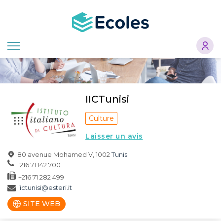
Aller
au
contenu
principal
IICTunisi
Culture
Laisser un avis
80 avenue Mohamed V, 1002
Tunis
+216 71 142 700
+216 71 282 499
iictunisi@esteri.it
SITE WEB