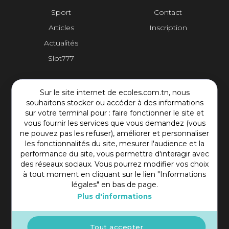
Sport
Contact
Articles
Inscription
Actualités
Slot777
Contact Plateforme
Sur le site internet de ecoles.com.tn, nous
souhaitons stocker ou accéder à des informations
Rue Mohamed Shim, Rbat Monastir 5000 Tunisie
sur votre terminal pour : faire fonctionner le site et
vous fournir les services que vous demandez (vous
+216 97 50 60 54
ne pouvez pas les refuser), améliorer et personnaliser
contact@ecoles.com.tn
les fonctionnalités du site, mesurer l'audience et la
performance du site, vous permettre d'interagir avec
des réseaux sociaux. Vous pourrez modifier vos choix
à tout moment en cliquant sur le lien "Informations
légales" en bas de page.
Plus d'informations
Tout accepter