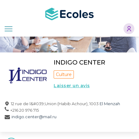
Aller
au
contenu
principal
INDIGO CENTER
Culture
Laisser un avis
12 rue de l&#039;Union (Habib Achour), 1003
El Menzah
+216 20 976 715
indigo.center@mail.ru