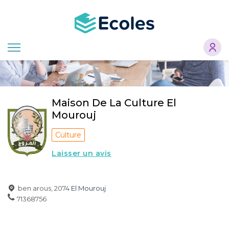
Aller
au
contenu
principal
Maison De La Culture El
Mourouj
Culture
Laisser un avis
ben arous, 2074
El Mourouj
71368756