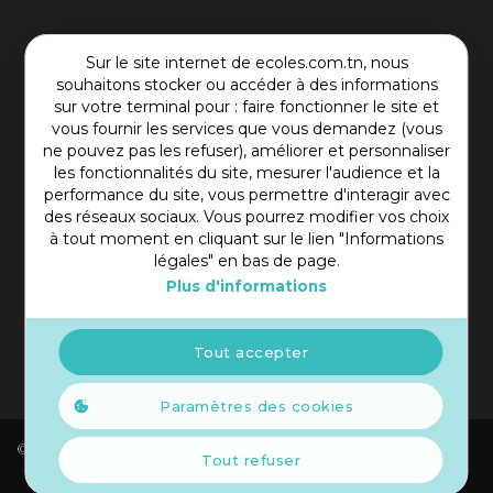
Contact Plateforme
Sur le site internet de ecoles.com.tn, nous
souhaitons stocker ou accéder à des informations
Rue Mohamed Shim, Rbat Monastir 5000 Tunisie
sur votre terminal pour : faire fonctionner le site et
vous fournir les services que vous demandez (vous
+216 97 50 60 54
ne pouvez pas les refuser), améliorer et personnaliser
contact@ecoles.com.tn
les fonctionnalités du site, mesurer l'audience et la
performance du site, vous permettre d'interagir avec
des réseaux sociaux. Vous pourrez modifier vos choix
à tout moment en cliquant sur le lien "Informations
légales" en bas de page.
Plus d'informations
Tout accepter
Paramètres des cookies
© 2021 Copyright Ecoles. Tous droits réservés.
Tout refuser
Informations Légales
Réalisé par
Elyos Digital