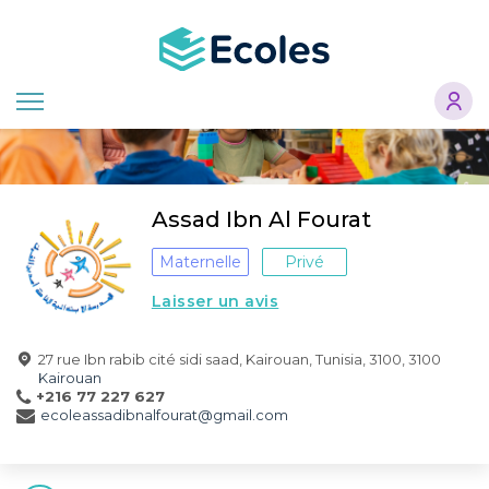
Aller
au
contenu
principal
Assad Ibn Al Fourat
Maternelle
Privé
Laisser un avis
27 rue Ibn rabib cité sidi saad, Kairouan, Tunisia, 3100, 3100
Kairouan
+216 77 227 627
ecoleassadibnalfourat@gmail.com