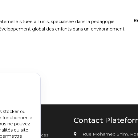
R
ternelle située à Tunis, spécialisée dans la pédagogie
le développement global des enfants dans un environnement
s stocker ou
e fonctionner le
u
Contact Platefo
vous ne pouvez
alités du site,
nu
Rue Mohamed Shim, Rba
sements
Annonces
s permettre