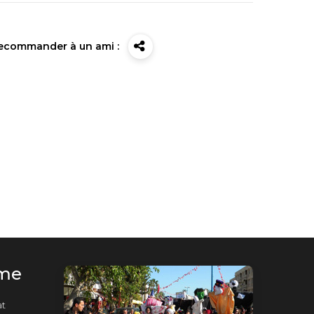
ecommander à un ami :
rme
t