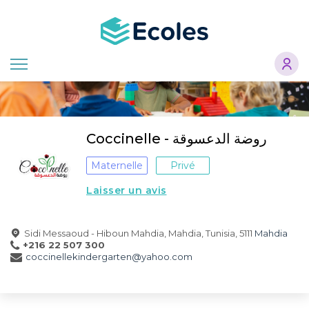
Aller
au
contenu
principal
Coccinelle - روضة الدعسوقة
Maternelle
Privé
Laisser un avis
Sidi Messaoud - Hiboun Mahdia, Mahdia, Tunisia, 5111
Mahdia
+216 22 507 300
coccinellekindergarten@yahoo.com