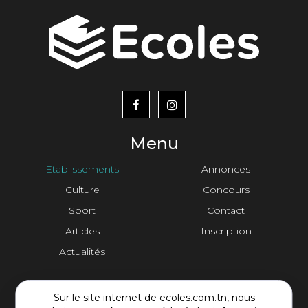
menu
footer2
Menu
Etablissements
Annonces
Culture
Concours
Sport
Contact
Articles
Inscription
Actualités
Contact Plateforme
Sur le site internet de ecoles.com.tn, nous