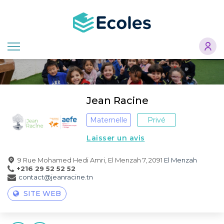
Aller
au
contenu
principal
Jean Racine
Maternelle
Privé
Laisser un avis
9 Rue Mohamed Hedi Amri, El Menzah 7, 2091
El Menzah
+216 29 52 52 52
contact@jeanracine.tn
SITE WEB