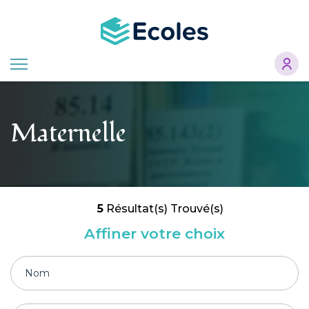
Aller
au
contenu
principal
Maternelle
5
Résultat(s) Trouvé(s)
Affiner votre choix