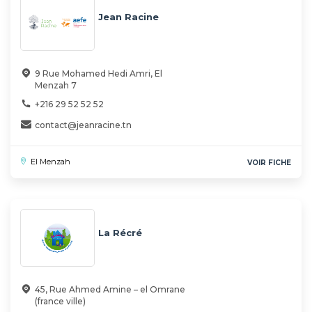
Jean Racine
9 Rue Mohamed Hedi Amri, El
Menzah 7
+216 29 52 52 52
contact@jeanracine.tn
El Menzah
VOIR FICHE
La Récré
45, Rue Ahmed Amine – el Omrane
(france ville)