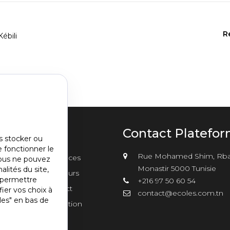
R
ébili
u
Contact Platefo
s stocker ou
e fonctionner le
nu
Rue Mohamed Shim, Rba
sements
Annonces
vous ne pouvez
er2
Monastir 5000 Tunisie
alités du site,
Concours
s permettre
+216 97 50 60 54
Contact
ier vos choix à
contact@ecoles.com.tn
les" en bas de
Inscription
s