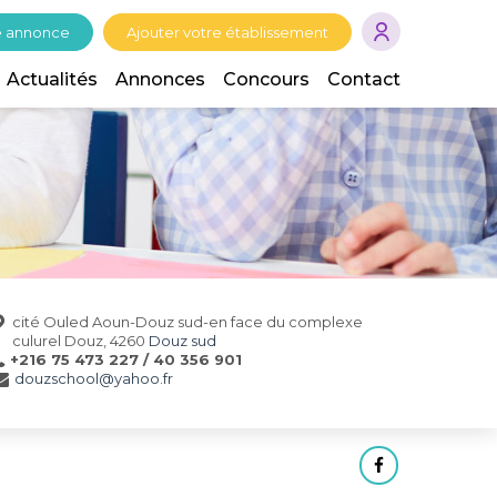
e annonce
Ajouter votre établissement
Actualités
Annonces
Concours
Contact
cité Ouled Aoun-Douz sud-en face du complexe
culurel Douz, 4260
Douz sud
+216 75 473 227 / 40 356 901
douzschool@yahoo.fr