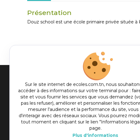
Présentation
Douz school est une école primaire privée située à K
Men
Sur le site internet de ecoles.com.tn, nous souhaiton
accéder à des informations sur votre terminal pour : fair
me
Etablis
site et vous fournir les services que vous demandez (
foot
pas les refuser), améliorer et personnaliser les fonctionn
Culture
mesurer l'audience et la performance du site, vou
Sport
d'interagir avec des réseaux sociaux. Vous pourrez modif
tout moment en cliquant sur le lien "Informations léga
Articles
page.
Actualité
Plus d'informations