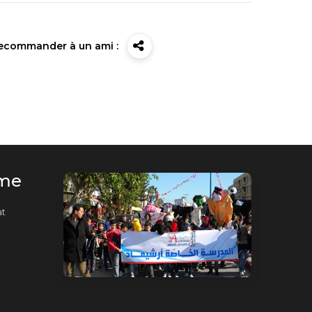
ecommander à un ami :
rme
t