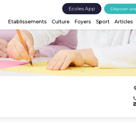
Ecoles App
Déposer un
Etablissements
Culture
Foyers
Sport
Articles