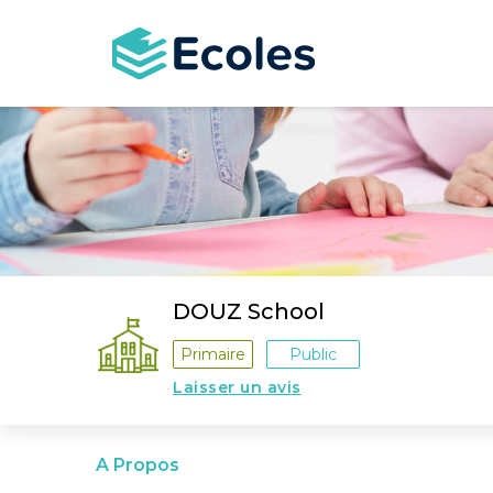
Aller
au
contenu
principal
DOUZ School
Primaire
Public
Laisser un avis
A Propos