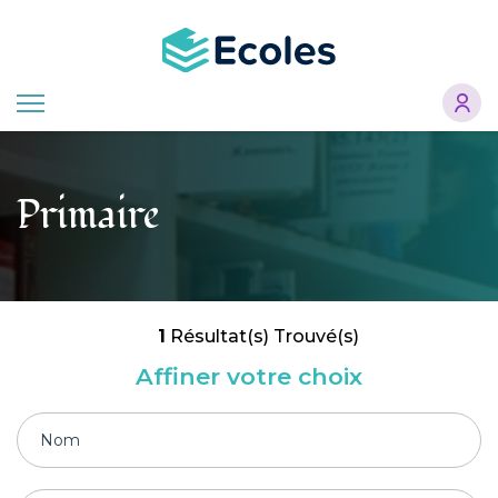
Aller
au
contenu
principal
Primaire
1
Résultat(s) Trouvé(s)
Affiner votre choix