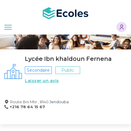
Aller
au
contenu
principal
Lycée Ibn khaldoun Fernena
Secondaire
Public
Laisser un avis
Route Bni Mtir , 8140
Jendouba
+216 78 64 15 67