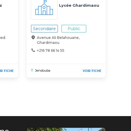
z
Lycée Ghardimaou
Secondaire
Public
ued
Avenue Ali Belahouane,
Ghardimaou
+216 78 66 14 55
Jendouba
IR FICHE
VOIR FICHE
ère