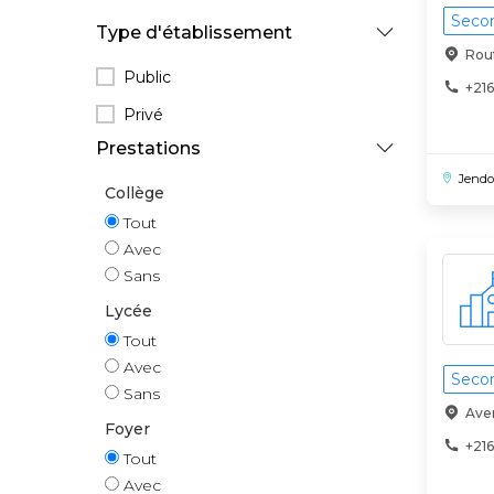
Secon
Type d'établissement
Rout
Public
+216
Privé
Prestations
Jend
Collège
Tout
Avec
Sans
Lycée
Tout
Avec
Secon
Sans
Ave
Foyer
+216
Tout
Avec