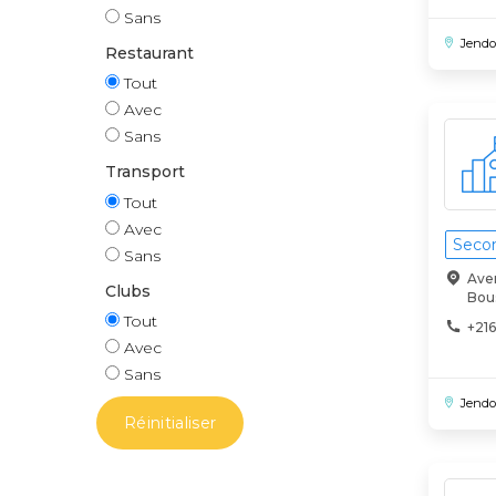
Sans
Jend
Restaurant
Tout
Avec
Sans
Transport
Tout
Avec
Secon
Sans
Ave
Clubs
Bou
Tout
+216
Avec
Sans
Jend
Réinitialiser