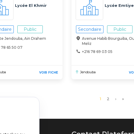
Lycée El Khmir
Lycée Emtiye
daire
Public
Secondaire
Public
te Jendouba, Ain Drahem
Avenue Habib Bourguiba, O
Meliz
 78 65 50 07
+216 78 69 03 05
ouba
Jendouba
VOIR FICHE
VO
Page
1
Page
2
Page
›
Derni
»
courante
suivante
page