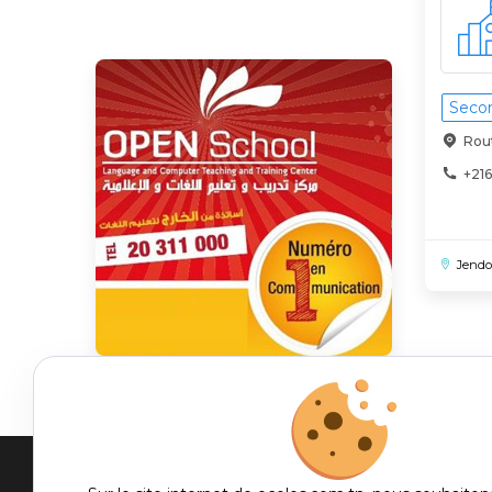
Secon
Rou
+216
Jend