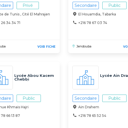
daire
Privé
Secondaire
Public
e de Tunis , Cité El Mahrajen
El Houamdia, Tabarka
 26 34 34 71
+216 78 67 03 74
ouba
Jendouba
VOIR FICHE
VO
Lycée Abou Kacem
Lycée Ain Dr
Chebbi
Ghardimaou
daire
Public
Secondaire
Public
nue Khmais Hajri
Ain Drahem
 78 66 13 87
+216 78 65 52 54