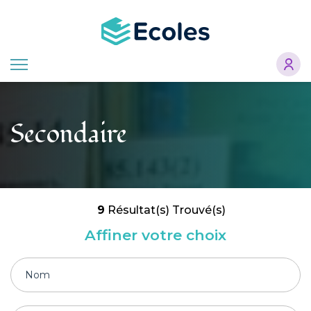
Aller
au
contenu
principal
Secondaire
9
Résultat(s) Trouvé(s)
Affiner votre choix