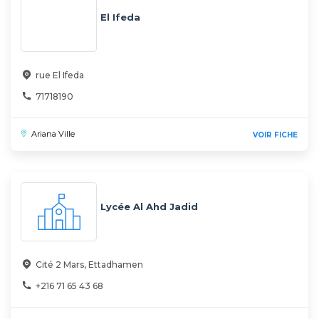
El Ifeda
rue El Ifeda
71718190
Ariana Ville
VOIR FICHE
Lycée Al Ahd Jadid
Cité 2 Mars, Ettadhamen
+216 71 65 43 68