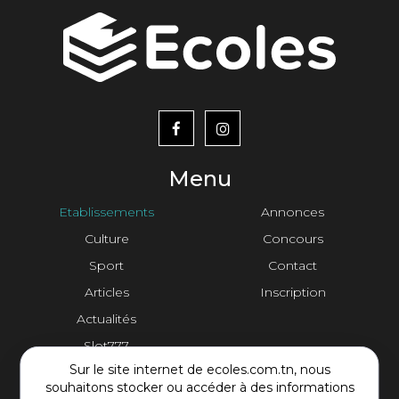
menu
footer2
Menu
Etablissements
Annonces
Culture
Concours
Sport
Contact
Articles
Inscription
Actualités
Slot777
Sur le site internet de ecoles.com.tn, nous
Contact Plateforme
souhaitons stocker ou accéder à des informations