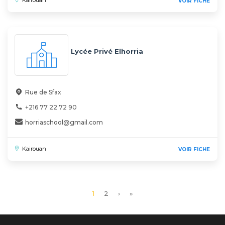
Kairouan
VOIR FICHE
Lycée Privé Elhorria
Rue de Sfax
+216 77 22 72 90
horriaschool@gmail.com
Kairouan
VOIR FICHE
Page
1
Page
2
Page
›
Dernière
»
courante
suivante
page