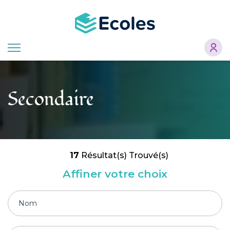
Aller
au
contenu
principal
Secondaire
17
Résultat(s) Trouvé(s)
Affiner votre choix