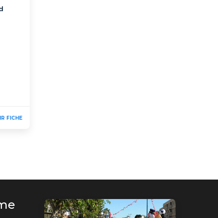
d
IR FICHE
rme