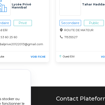
Lycée Privé
Tahar Hadda
Hannibal
daire
Privé
Secondaire
Public
 Ellil
ROUTE DE MATEUR
 53 60 25 60
71535527
ibalprive20122013@gmail.com
uba
Oued Ellil
VOIR FICHE
VO
u
Contact Platefo
s stocker ou
e fonctionner le