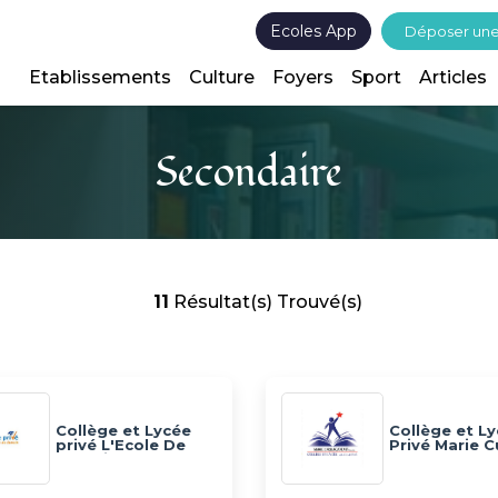
Ecoles App
Déposer un
Etablissements
Culture
Foyers
Sport
Articles
Secondaire
11
Résultat(s) Trouvé(s)
Collège et Lycée
Collège et L
privé L'Ecole De
Privé Marie C
Demain
Manouba