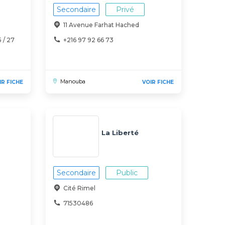
Secondaire
Privé
11 Avenue Farhat Hached
 / 27
+216 97 92 66 73
Manouba
IR FICHE
VOIR FICHE
La Liberté
Secondaire
Public
Cité Rimel
71530486