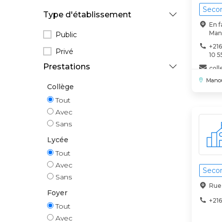
Secon
Type d'établissement
En f
Man
Public
+216
Privé
10 5
Prestations
col
m
Mano
Collège
Tout
Avec
Sans
Lycée
Tout
Avec
Secon
Sans
Rue 
Foyer
+216
Tout
Avec