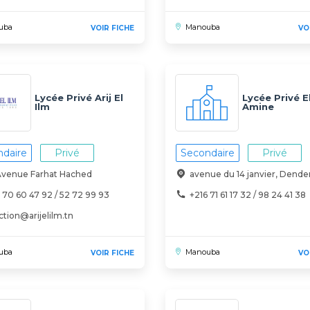
uba
Manouba
VOIR FICHE
VO
Lycée Privé Arij El
Lycée Privé E
Ilm
Amine
daire
Privé
Secondaire
Privé
Avenue Farhat Hached
avenue du 14 janvier, Dende
 70 60 47 92 / 52 72 99 93
+216 71 61 17 32 / 98 24 41 38
ction@arijelilm.tn
uba
Manouba
VOIR FICHE
VO