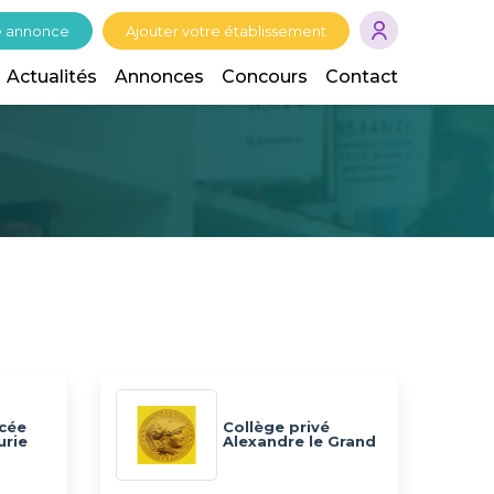
e annonce
Ajouter votre établissement
Actualités
Annonces
Concours
Contact
ycée
Collège privé
urie
Alexandre le Grand