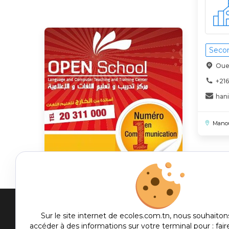
Secon
Oued
+216
han
Mano
Men
Sur le site internet de ecoles.com.tn, nous souhaiton
accéder à des informations sur votre terminal pour : fair