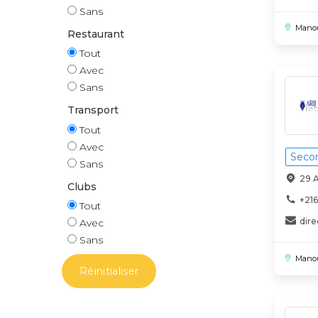
Sans
Mano
Restaurant
Tout
Avec
Sans
Transport
Tout
Avec
Secon
Sans
29 
Clubs
+216
Tout
dire
Avec
Sans
Mano
Réinitialiser