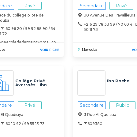
daire
Privé
Secondaire
Privé
ace du collège pilote de
30 Avenue Des Travailleurs
ouba
+216 29 78 33 99 / 70 60 41 15
 71 60 96 20 / 99 92 88 90 / 54
50 11 73
5 72
legeecolededemain@gmail.co
uba
Manouba
VOIR FICHE
VO
Collège Privé
Ibn Rochd
Averroès - Ibn
Rochd
daire
Privé
Secondaire
Public
El Quadisiya
3 Rue Al Qudissia
 71 60 10 92 / 99 55 13 73
71609380