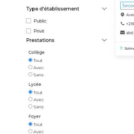
Secon
Type d'établissement
Aven
Public
+216
Privé
abd
Prestations
Solim
Collège
Tout
Avec
Sans
Lycée
Tout
Avec
Sans
Foyer
Tout
Avec