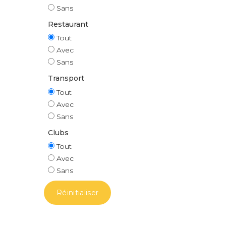
Sans
Restaurant
Tout
Avec
Sans
Transport
Tout
Avec
Sans
Clubs
Tout
Avec
Sans
Réinitialiser