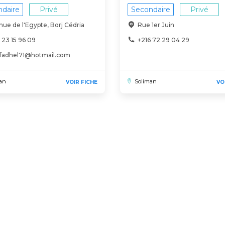
daire
Privé
Secondaire
Privé
ue de l'Egypte, Borj Cédria
Rue 1er Juin
 23 15 96 09
+216 72 29 04 29
.fadhel71@hotmail.com
an
Soliman
VOIR FICHE
VO