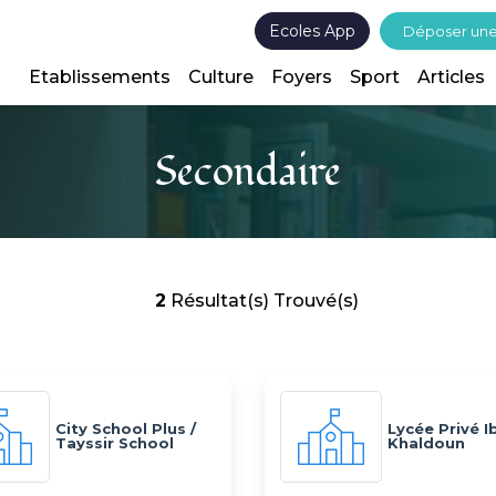
Ecoles App
Déposer un
Etablissements
Culture
Foyers
Sport
Articles
Secondaire
2
Résultat(s) Trouvé(s)
City School Plus /
Lycée Privé I
Tayssir School
Khaldoun