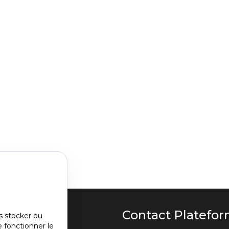
u
Contact Platefo
s stocker ou
e fonctionner le