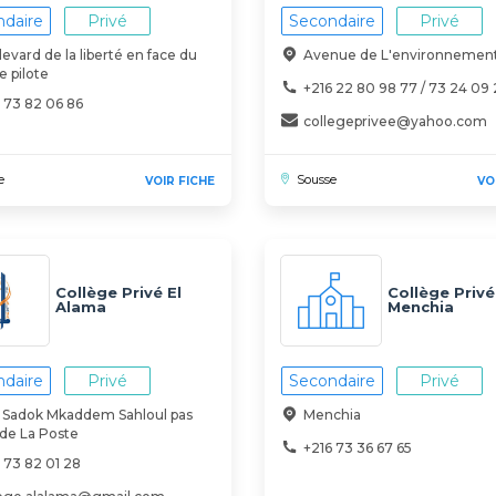
daire
Privé
Secondaire
Privé
evard de la liberté en face du
Avenue de L'environnemen
e pilote
+216 22 80 98 77 / 73 24 09 
 73 82 06 86
collegeprivee@yahoo.com
e
Sousse
VOIR FICHE
VO
Collège Privé El
Collège Privé
Alama
Menchia
daire
Privé
Secondaire
Privé
 Sadok Mkaddem Sahloul pas
Menchia
 de La Poste
+216 73 36 67 65
 73 82 01 28