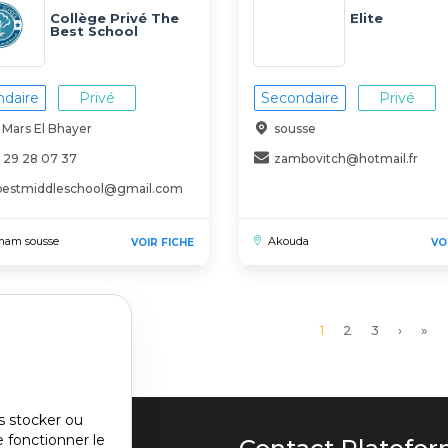
Collège Privé The
Elite
Best School
daire
Privé
Secondaire
Privé
 Mars El Bhayer
sousse
 29 28 07 37
zambovitch@hotmail.fr
bestmiddleschool@gmail.com
am sousse
Akouda
VOIR FICHE
VO
Page
1
Page
2
Page
3
Page
›
Der
»
courante
suivant
pag
s stocker ou
e fonctionner le