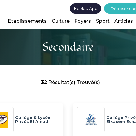
Ecoles App
Déposer un
Etablissements
Culture
Foyers
Sport
Articles
Secondaire
32
Résultat(s) Trouvé(s)
Collège & Lycée
Collége Priv
Privés El Amad
Elkacem Ech