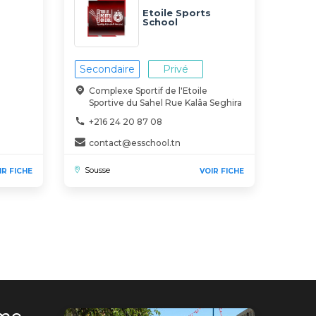
Etoile Sports
School
Secondaire
Privé
Complexe Sportif de l'Etoile
Sportive du Sahel Rue Kalâa Seghira
+216 24 20 87 08
contact@esschool.tn
Sousse
IR FICHE
VOIR FICHE
nière
e
e