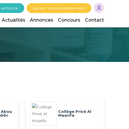
e annonce
Ajouter votre établissement
Actualités
Annonces
Concours
Contact
é Abou
Collège Privé Al
abbi
Maarifa