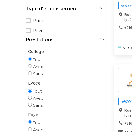
Secon
Type d'établissement
Boul
lycé
Public
+216
Privé
Prestations
Souss
Collège
Tout
Avec
Sans
Lycée
Tout
Avec
Secon
Sans
Rue
Foyer
loin
Tout
+216
Avec