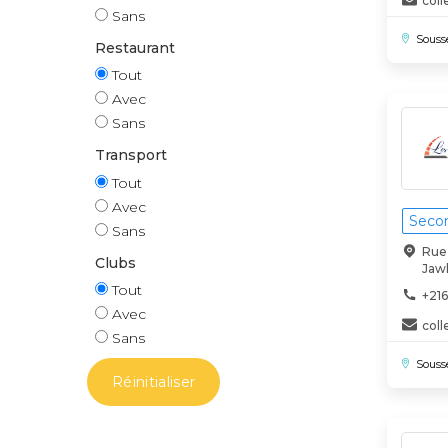
col
Sans
Souss
Restaurant
Tout
Avec
Sans
Transport
Tout
Avec
Secon
Sans
Rue
Clubs
Jaw
Tout
+216
Avec
col
Sans
Souss
Réinitialiser