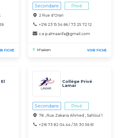
Secondaire
Privé
t
2 Rue d'Oran
26
+216 23 15 54 66 / 73 25 72 12
c.e.p.almaarifa@gmail.com
M'saken
IR FICHE
VOIR FICHE
 El
Collège Privé
Lamar
Secondaire
Privé
78 , Rue Zakaria Ahmed , Sahloul 1
+216 73 82 04 44 / 55 30 56 61