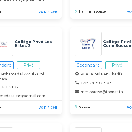
lege.alalama@gmail.com
e
Hammam sousse
VOIR FICHE
VO
Collège Privé Les
Collège Privé
Elites 2
Curie Sousse
daire
Privé
Secondaire
Privé
 Mohamed El Aroui - Cité
Rue Jalloul Ben Cherifa
hara
+216 28 70 03 03
 36 11 71 22
mcs-sousse@topnet.tn
legedeselites@gmail.com
e
Sousse
VOIR FICHE
VO