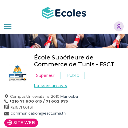
Aller
au
contenu
principal
École Supérieure de
Commerce de Tunis - ESCT
Supérieur
Public
Laisser un avis
Campus Universitaire, 2010
Manouba
+216 71 600 615 / 71 602 975
+216 71 601 311
communication@esct.uma.tn
SITE WEB