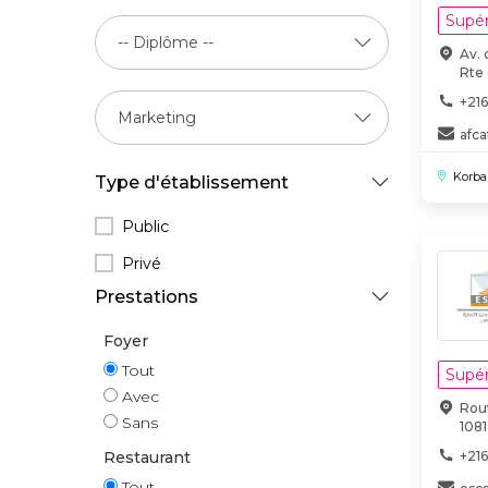
Supér
Av. 
Rte 
+21
afc
Korba
Type d'établissement
Public
Privé
Prestations
Foyer
Tout
Supér
Avec
Rou
Sans
1081
Restaurant
+21
Tout