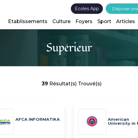
Ecoles App
Déposer un
Etablissements
Culture
Foyers
Sport
Articles
Supérieur
39
Résultat(s) Trouvé(s)
AFCA INFORMATIKA
American
University in
of Africa AU