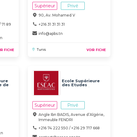
Supérieur
Privé
90, Av. Mohamed V
/ 71 89
+216 31 31 31 31
info@apbs.tn
tn
Tunis
IR FICHE
VOIR FICHE
eure
Ecole Supérieure
e de
des Etudes
Administratives et
Commerciales de
Sfax (ESEAC)
Supérieur
Privé
Angle Ibn BADIS, Avenue d’Algérie,
Immeuble FENDRI
+216 74 222 550 / +216 29 717 668
tn