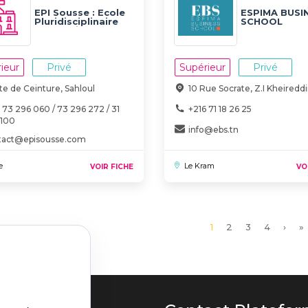
EPI Sousse : Ecole
ESPIMA BUSI
Pluridisciplinaire
SCHOOL
Internationale
ieur
Privé
Supérieur
Privé
e de Ceinture, Sahloul
10 Rue Socrate, Z.I Kheiredd
 73 296 060 / 73 296 272 / 31
+216 71 18 26 25
 100
info@ebs.tn
tact@episousse.com
e
Le Kram
VOIR FICHE
VO
Page
1
Page
2
Page
3
Page
4
Page
›
D
»
courante
suiva
p