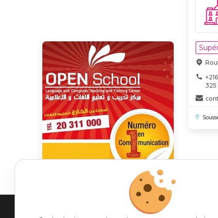
Supér
Rout
+216
325
con
Souss