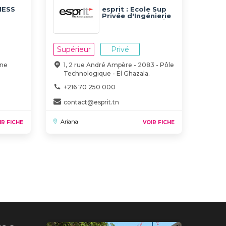
NESS
esprit : Ecole Sup
Privée d'Ingénierie
et de Technologies
Supérieur
Privé
ine
1, 2 rue André Ampère - 2083 - Pôle
Technologique - El Ghazala.
+216 70 250 000
contact@esprit.tn
Ariana
IR FICHE
VOIR FICHE
ernière
nte
age