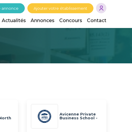
e annonce
Ajouter votre établissement
Actualités
Annonces
Concours
Contact
Avicenne Private
 North
Business School -
NA
APBS