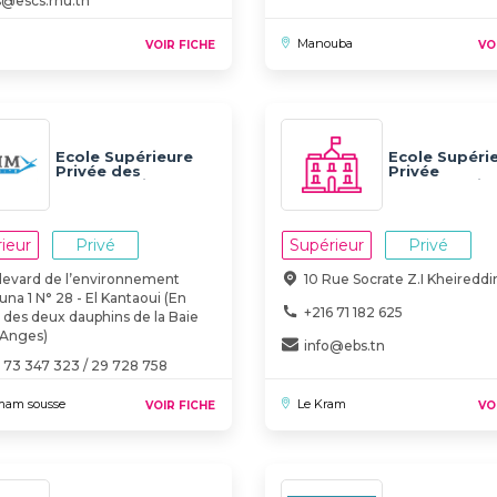
s@escs.rnu.tn
Manouba
VOIR FICHE
VO
Ecole Supérieure
Ecole Supéri
Privée des
Privée
Technologies
d’Informatiq
d'Informatique et
d’Administra
de Management -
des Affaires
ESTIM UNIVERSITE
ieur
Privé
Supérieur
Privé
levard de l’environnement
10 Rue Socrate Z.I Kheireddi
una 1 N° 28 - El Kantaoui (En
+216 71 182 625
 des deux dauphins de la Baie
 Anges)
info@ebs.tn
 73 347 323 / 29 728 758
tact@estim.tn
am sousse
Le Kram
VOIR FICHE
VO