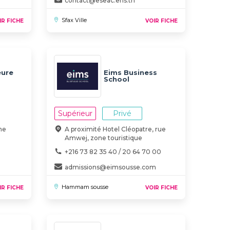
contact@eseac.ens.tn
Sfax Ville
IR FICHE
VOIR FICHE
eure
Eims Business
School
ue et
tion
Supérieur
Privé
ne
A proximité Hotel Cléopatre, rue
Amwej, zone touristique
+216 73 82 35 40 / 20 64 70 00
admissions@eimsousse.com
Hammam sousse
IR FICHE
VOIR FICHE