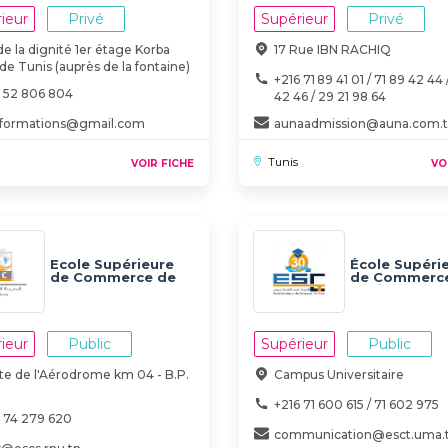
ieur
Privé
Supérieur
Privé
de la dignité 1er étage Korba
17 Rue IBN RACHIQ
de Tunis (auprès de la fontaine)
+216 71 89 41 01 / 71 89 42 44 
6 52 806 804
42 46 / 29 21 98 64
aformations@gmail.com
aunaadmission@auna.com.
Tunis
VOIR FICHE
VO
Ecole Supérieure
École Supéri
de Commerce de
de Commerc
Sfax
Tunis - ESCT
ieur
Public
Supérieur
Public
te de l'Aérodrome km 04 - B.P.
Campus Universitaire
+216 71 600 615 / 71 602 975
6 74 279 620
communication@esct.uma.