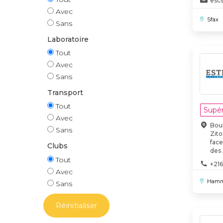
esc
Avec
Sfax
Sans
Laboratoire
Tout
Avec
Sans
Transport
Tout
Supér
Avec
Bou
Sans
Zito
face
Clubs
des
Tout
+216
Avec
con
Hamm
Sans
Réinitialiser