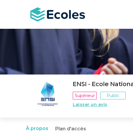
Aller
au
contenu
principal
ENSI - Ecole Nation
Supérieur
Public
Laisser un avis
À propos
Plan d'accès