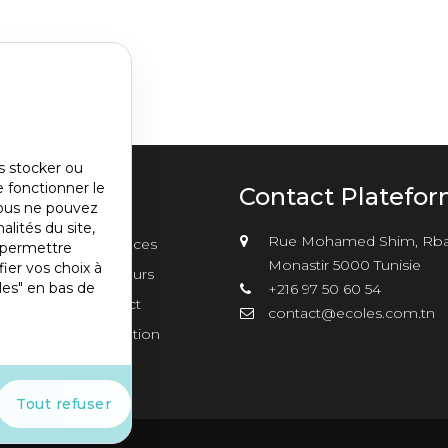
s stocker ou
e fonctionner le
u
Contact Platefo
vous ne pouvez
alités du site,
nu
Rue Mohamed Shim, Rba
sements
Annonces
s permettre
er2
Monastir 5000 Tunisie
ier vos choix à
Concours
les" en bas de
+216 97 50 60 54
Contact
contact@ecoles.com.tn
Inscription
s
Tout refuser