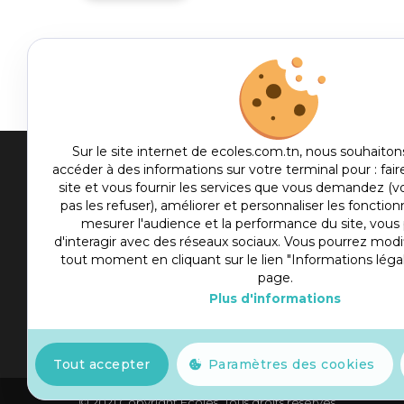
Sur le site internet de ecoles.com.tn, nous souhaiton
accéder à des informations sur votre terminal pour : fair
Men
site et vous fournir les services que vous demandez (
pas les refuser), améliorer et personnaliser les fonctionn
me
Etablis
mesurer l'audience et la performance du site, vou
foot
d'interagir avec des réseaux sociaux. Vous pourrez modif
Culture
tout moment en cliquant sur le lien "Informations léga
Sport
page.
Plus d'informations
Articles
Actualité
Tout accepter
Paramètres des cookies
© 2021 Copyright Ecoles. Tous droits réservés.