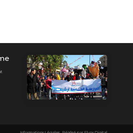
rme
t
Informations Légales
Réalisé par
Elyos Digital