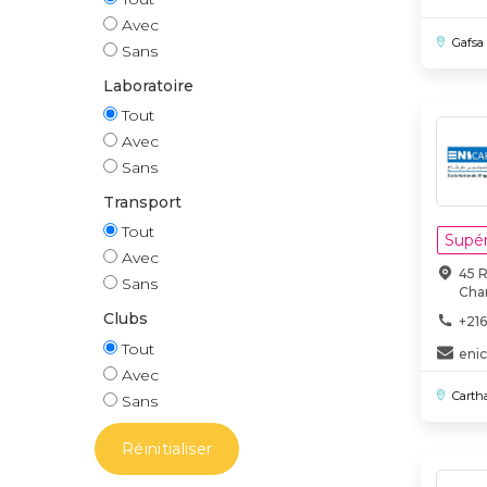
Avec
Gafsa
Sans
Laboratoire
Tout
Avec
Sans
Transport
Tout
Supér
Avec
45 
Sans
Char
Clubs
+216
Tout
eni
Avec
Carth
Sans
Réinitialiser