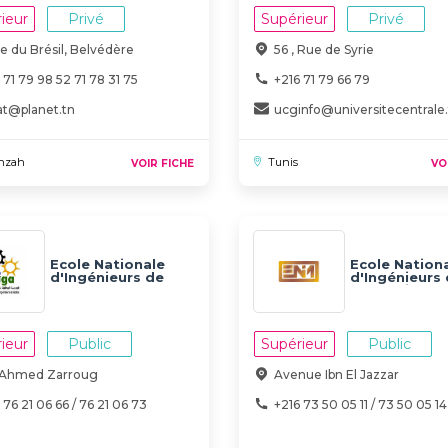
ieur
Privé
Supérieur
Privé
ue du Brésil, Belvédère
56 , Rue de Syrie
 71 79 98 52 71 78 31 75
+216 71 79 66 79
at@planet.tn
ucginfo@universitecentrale
nzah
Tunis
VOIR FICHE
VO
Ecole Nationale
Ecole Nation
d'Ingénieurs de
d'Ingénieurs
Gafsa
Monastir | EN
ieur
Public
Supérieur
Public
i Ahmed Zarroug
Avenue Ibn El Jazzar
 76 21 06 66 / 76 21 06 73
+216 73 50 05 11 / 73 50 05 14