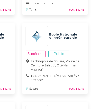
enit@enit.rnu.tn
Tunis
IR FICHE
VOIR FICHE
ale
Ecole Nationale
 de
d’Ingénieurs de
Sousse (ENISo)
Supérieur
Public
Technopole de Sousse, Route de
Ceinture Sahloul, Cité Hammam
Maarouf
+216 73 369 500 / 73 369 501 / 73
369 502
Sousse
IR FICHE
VOIR FICHE