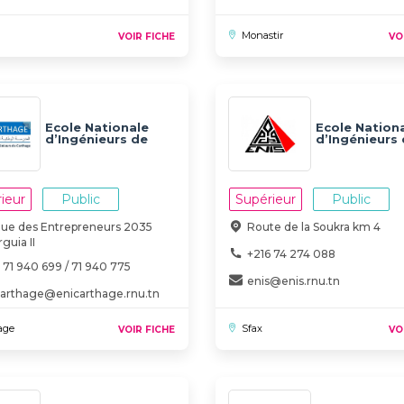
Monastir
VOIR FICHE
VO
Ecole Nationale
Ecole Nation
d’Ingénieurs de
d’Ingénieurs
Carthage
Sfax (ENIS)
(ENICarthage)
ieur
Public
Supérieur
Public
Rue des Entrepreneurs 2035
Route de la Soukra km 4
guia II
+216 74 274 088
 71 940 699 / 71 940 775
enis@enis.rnu.tn
carthage@enicarthage.rnu.tn
age
Sfax
VOIR FICHE
VO