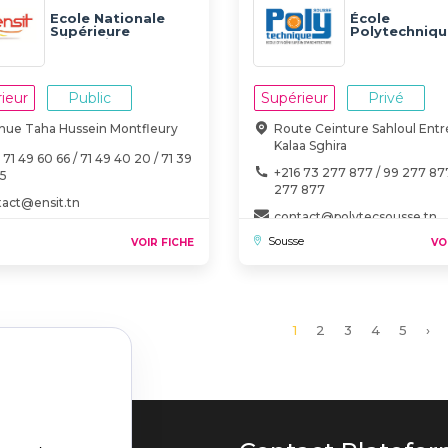
Ecole Nationale
École
Supérieure
Polytechniqu
d'ingénieurs de
Sousse
Tunis - ENSIT
ieur
Public
Supérieur
Privé
nue Taha Hussein Montfleury
Route Ceinture Sahloul Ent
Kalaa Sghira
 71 49 60 66 / 71 49 40 20 / 71 39
+216 73 277 877 / 99 277 877
25
277 877
tact@ensit.tn
contact@polytecsousse.tn
Sousse
VOIR FICHE
VO
Page
1
Page
2
Page
3
Page
4
Page
5
Pa
›
courante
sui