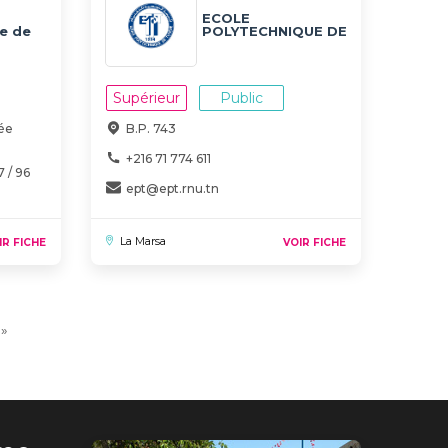
ECOLE
e de
POLYTECHNIQUE DE
TUNISIE
Supérieur
Public
rée
B.P. 743
+216 71 774 611
 / 96
ept@ept.rnu.tn
La Marsa
IR FICHE
VOIR FICHE
ge
Dernière
»
vante
page