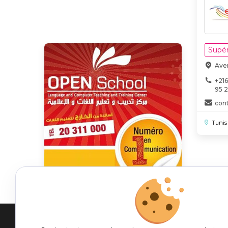
Supér
Ave
+216
95 
con
Tunis