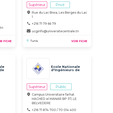
Supérieur
Privé
Rue du Lac Biwa, Les Berges du Lac
1
+216 71 79 66 79
.tn
ucginfo@universitecentrale.tn
Tunis
IR FICHE
VOIR FICHE
ale
Ecole Nationale
 de
d'Ingénieurs de
IM
Tunis - ENIT
Supérieur
Public
Campus Universitaire farhat
HACHED el MANAR BP 37, LE
BELVEDERE
+216 71 874 700 / 70 014 400