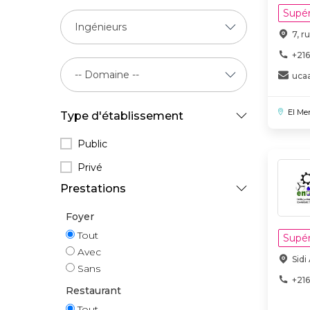
Supér
7, r
+216
uca
El Me
Type d'établissement
Public
Privé
Prestations
Foyer
Tout
Supér
Avec
Sid
Sans
+216
Restaurant
Tout