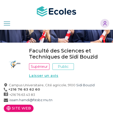
Aller
au
contenu
principal
Faculté des Sciences et
Techniques de Sidi Bouzid
Supérieur
Public
Laisser un avis
Campus Universitaire, Cité agricole, 9100
Sidi Bouzid
+216 76 63 62 60
+216 76 63 43 83
issam.hamdi@fstsbz.rnu.tn
SITE WEB