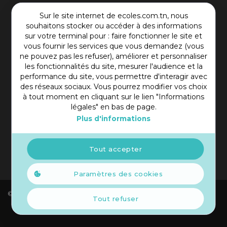
Contact Plateforme
Sur le site internet de ecoles.com.tn, nous
souhaitons stocker ou accéder à des informations
Rue Mohamed Shim, Rbat Monastir 5000 Tunisie
sur votre terminal pour : faire fonctionner le site et
vous fournir les services que vous demandez (vous
+216 97 50 60 54
ne pouvez pas les refuser), améliorer et personnaliser
contact@ecoles.com.tn
les fonctionnalités du site, mesurer l'audience et la
performance du site, vous permettre d'interagir avec
des réseaux sociaux. Vous pourrez modifier vos choix
à tout moment en cliquant sur le lien "Informations
légales" en bas de page.
Plus d'informations
Tout accepter
Paramètres des cookies
© 2021 Copyright Ecoles. Tous droits réservés.
Tout refuser
Informations Légales
Réalisé par
Elyos Digital