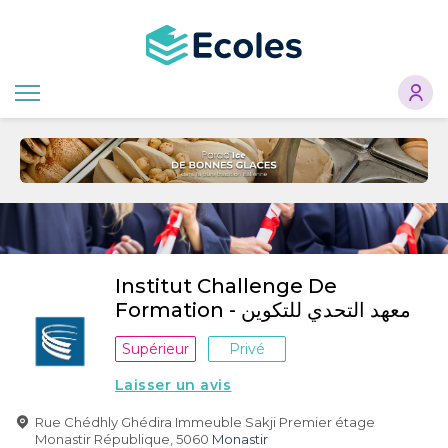
Aller
au
contenu
principal
Institut Challenge De
Formation - معهد التحدي للتكوين
Supérieur
Privé
Laisser un avis
Rue Chédhly Ghédira Immeuble Sakji Premier étage
Monastir République, 5060
Monastir