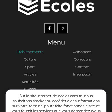
menu
footer2
Menu
Etablissements
Annonces
Culture
Concours
Sport
Contact
Articles
Inscription
Actualités
Slot777
Sur le site internet de ecoles.com.tn, nous
Contact Plateforme
souhaitons stocker ou accéder à des informations
sur votre terminal pour : faire fonctionner le site et
vous fournir les services que vous demandez (vous