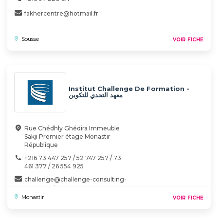
fakhercentre@hotmail.fr
Sousse
VOIR FICHE
Institut Challenge De Formation -
معهد التحدي للتكوين
Rue Chédhly Ghédira Immeuble
Sakji Premier étage Monastir
République
+216 73 447 257 / 52 747 257 / 73
461 377 / 26 554 925
challenge@challenge-consulting-
company.tn
Monastir
VOIR FICHE