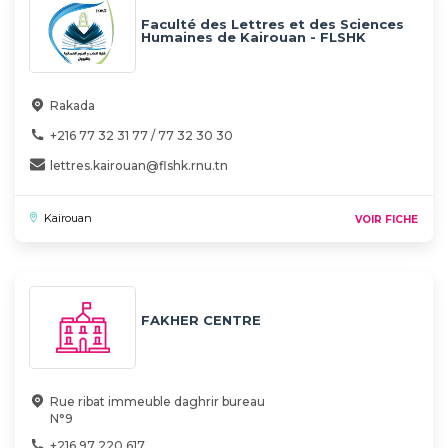
Faculté des Lettres et des Sciences
Humaines de Kairouan - FLSHK
Rakada
+216 77 32 31 77 / 77 32 30 30
lettres.kairouan@flshk.rnu.tn
Kairouan
VOIR FICHE
FAKHER CENTRE
Rue ribat immeuble daghrir bureau
N°9
+216 97 220 617