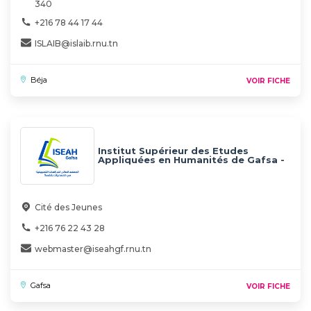
340
+216 78 44 17 44
ISLAIB@islaib.rnu.tn
Béja
VOIR FICHE
Institut Supérieur des Etudes
Appliquées en Humanités de Gafsa -
ISEAH
Cité des Jeunes
+216 76 22 43 28
webmaster@iseahgf.rnu.tn
Gafsa
VOIR FICHE