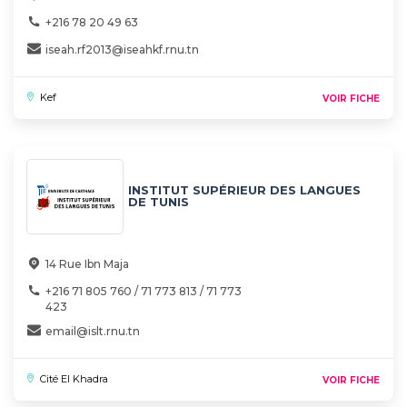
+216 78 20 49 63
iseah.rf2013@iseahkf.rnu.tn
Kef
VOIR FICHE
INSTITUT SUPÉRIEUR DES LANGUES
DE TUNIS
14 Rue Ibn Maja
+216 71 805 760 / 71 773 813 / 71 773
423
email@islt.rnu.tn
Cité El Khadra
VOIR FICHE