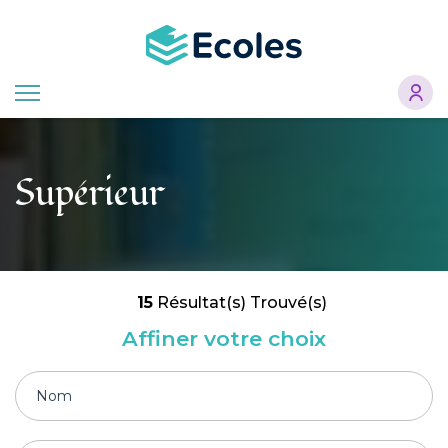
Aller
au
contenu
principal
Supérieur
15
Résultat(s) Trouvé(s)
Affiner votre choix