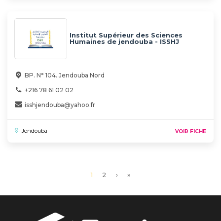
Institut Supérieur des Sciences
Humaines de jendouba - ISSHJ
BP. N° 104. Jendouba Nord
+216 78 61 02 02
isshjendouba@yahoo.fr
Jendouba
VOIR FICHE
Page
1
Page
2
Page
›
Dernière
»
courante
suivante
page