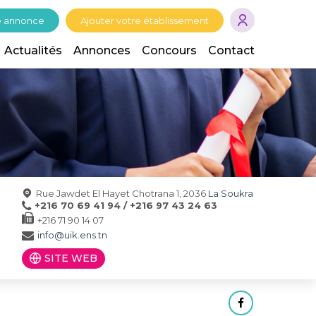
e annonce
Ajouter votre établissement
Actualités
Annonces
Concours
Contact
Rue Jawdet El Hayet Chotrana 1, 2036
La Soukra
+216 70 69 41 94 / +216 97 43 24 63
+216 71 90 14 07
info@uik.ens.tn
SITE WEB