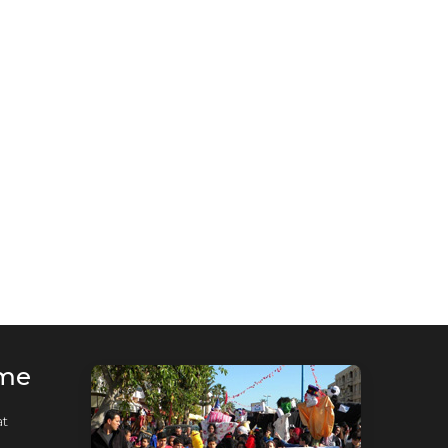
rme
t