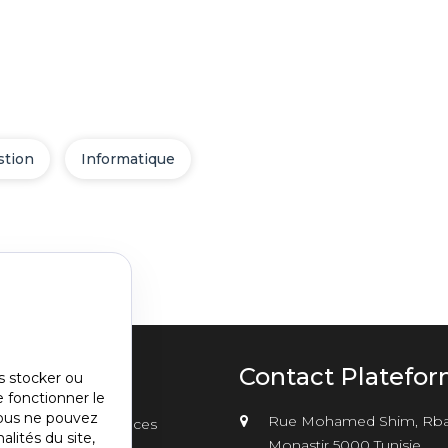
stion
Informatique
u
Contact Platefo
s stocker ou
e fonctionner le
nu
vous ne pouvez
Rue Mohamed Shim, Rba
sements
Annonces
er2
alités du site,
Monastir 5000 Tunisie