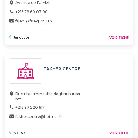
Avenue de l'U.M.A
+216 78 60 03 00
fsjegj@fsjegj.rnu.tn
Jendouba
VOIR FICHE
FAKHER CENTRE
Rue ribat immeuble daghrir bureau
N°9
+216 97 220 617
fakhercentre@hotmail.fr
Sousse
VOIR FICHE