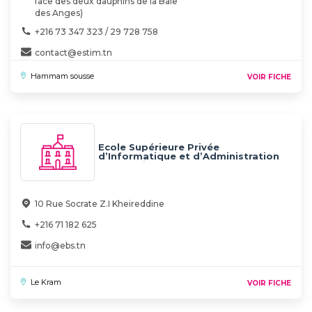
face des deux dauphins de la Baie
des Anges)
+216 73 347 323 / 29 728 758
contact@estim.tn
Hammam sousse
VOIR FICHE
Ecole Supérieure Privée
d’Informatique et d’Administration
des Affaires
10 Rue Socrate Z.I Kheireddine
+216 71 182 625
info@ebs.tn
Le Kram
VOIR FICHE