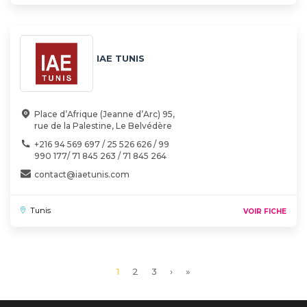
IAE TUNIS
Place d’Afrique (Jeanne d’Arc) 95,
rue de la Palestine, Le Belvédère
+216 94 569 697 / 25 526 626 / 99
990 177/ 71 845 263 / 71 845 264
contact@iaetunis.com
Tunis
VOIR FICHE
Page
1
Page
2
Page
3
Page
›
Dernière
»
courante
suivante
page