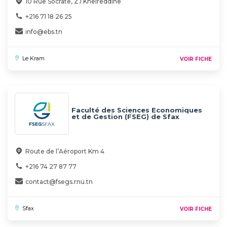
10 Rue Socrate, Z.I Kheireddine
+216 71 18 26 25
info@ebs.tn
Le Kram
VOIR FICHE
Faculté des Sciences Economiques
et de Gestion (FSEG) de Sfax
Route de l’Aéroport Km 4
+216 74 27 87 77
contact@fsegs.rnu.tn
Sfax
VOIR FICHE