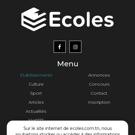
menu
footer2
Menu
Etablissements
Annonces
Culture
Concours
Sport
Contact
Articles
Inscription
Actualités
Slot777
Sur le site internet de ecoles.com.tn, nous
souhaitons stocker ou accéder à des informations