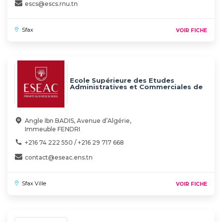
escs@escs.rnu.tn
Sfax
VOIR FICHE
Ecole Supérieure des Etudes
Administratives et Commerciales de
Sfax (ESEAC)
Angle Ibn BADIS, Avenue d’Algérie,
Immeuble FENDRI
+216 74 222 550 / +216 29 717 668
contact@eseac.ens.tn
Sfax Ville
VOIR FICHE