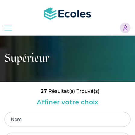
Aller
au
contenu
principal
Supérieur
27
Résultat(s) Trouvé(s)
Affiner votre choix