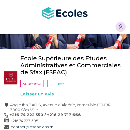
Aller
au
contenu
principal
Ecole Supérieure des Etudes
Administratives et Commerciales
de Sfax (ESEAC)
Supérieur
Privé
Laisser un avis
Angle Ibn BADIS, Avenue d’Algérie, Immeuble FENDRI,
3000
Sfax Ville
+216 74 222 550 / +216 29 717 668
+216 74 223 505
contact@eseac.ens.tn